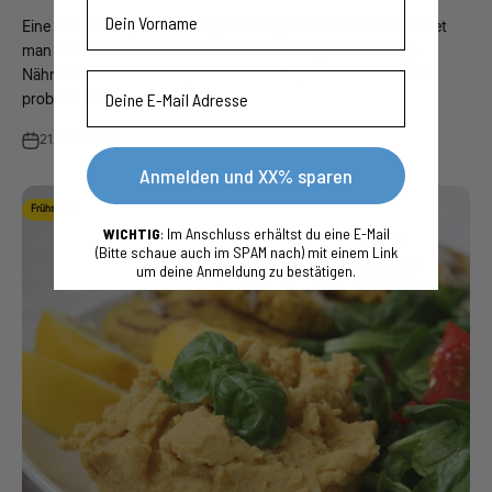
Vorname
Eine Art Risotto, die einfach geht und gut schmeckt! Verwendet
man Natur-Rundkorn Reis hat das Ganze sogar noch einige
Nährstoffe mehr und ist perfekt als Mittag- oder Abendessen,
Email
probiers einfach...
21. Feb 2023
Anmelden und XX% sparen
Frühstück
WICHTIG
: Im Anschluss erhältst du eine E-Mail
(Bitte schaue auch im SPAM nach) mit einem Link
um deine Anmeldung zu bestätigen.