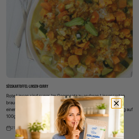
SÜSSKARTOFFEL-LINSEN-CURRY
Rote Linsen sind super. Im Gegensatz zu anderen Linsensorten
brauchen sie nur ca. 10 Minuten um durchzukochen. Sie haben
einen sehr guten Geschmack und auch relativ viel Protein (~27g auf
100g). Z...
21. Feb 2023