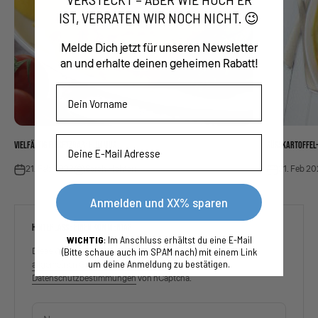
IST, VERRATEN WIR NOCH NICHT. 😉
Melde Dich jetzt für unseren Newsletter
an und erhalte deinen geheimen Rabatt!
Vorname
Email
VIELFÄLTIG EINSETZBAR: HUMMUS
SÜSSKARTOFFEL-
21. Feb 2023
Sarah Hohtari
21. Feb 2
Anmelden und XX% sparen
HINTERLASSE EINEN KOMMENTAR
WICHTIG
: Im Anschluss erhältst du eine E-Mail
Diese Website ist durch hCaptcha geschützt und es gelten die
(Bitte schaue auch im SPAM nach) mit einem Link
um deine Anmeldung zu bestätigen.
allgemeinen Geschäftsbedingungen
und
Datenschutzbestimmungen
von hCaptcha.