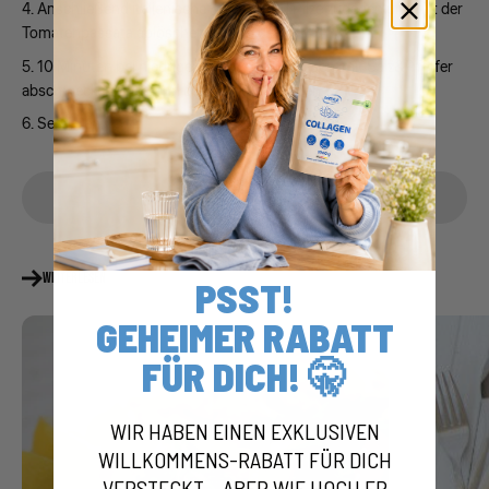
Anschließend italienische Kräuter und Pilze zugeben und mit der
Tomatenpassata ablöschen.
10 Minuten bei niedriger Hitze köcheln lassen, mit Salz&Pfeffer
abschmecken und dann den Reis hinzugeben.
Servieren.
Teilen
WEITERLESEN
PSST!
GEHEIMER RABATT
FÜR DICH! 🤫
WIR HABEN EINEN EXKLUSIVEN
WILLKOMMENS-RABATT FÜR DICH
VERSTECKT – ABER WIE HOCH ER