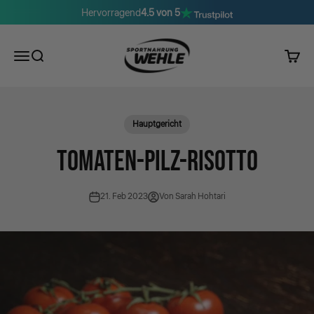
Zum Inhalt springen
Hervorragend
4.5 von 5
Sportnahrung Wehle
Menü
Suche
Waren
Hauptgericht
TOMATEN-PILZ-RISOTTO
21. Feb 2023
Von Sarah Hohtari