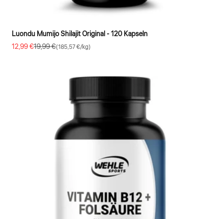
Luondu Mumijo Shilajit Original - 120 Kapseln
Angebot
Regulärer Preis
12,99 €
19,99 €
(185,57 €/kg)