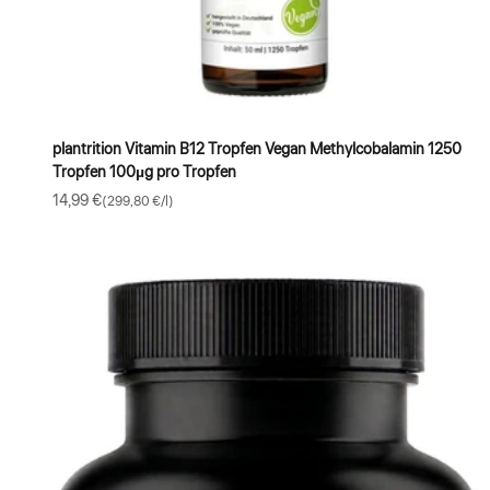
plantrition Vitamin B12 Tropfen Vegan Methylcobalamin 1250
Tropfen 100µg pro Tropfen
Angebot
14,99 €
(299,80 €/l)