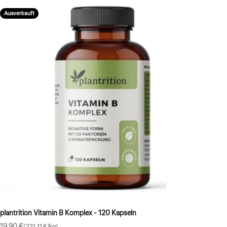
Ausverkauft
plantrition Vitamin B Komplex - 120 Kapseln
Angebot
19,90 €
(221,11 €/kg)