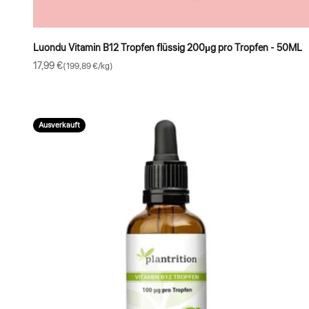
Luondu Vitamin B12 Tropfen flüssig 200µg pro Tropfen - 50ML
Angebot
17,99 €
(199,89 €/kg)
Ausverkauft