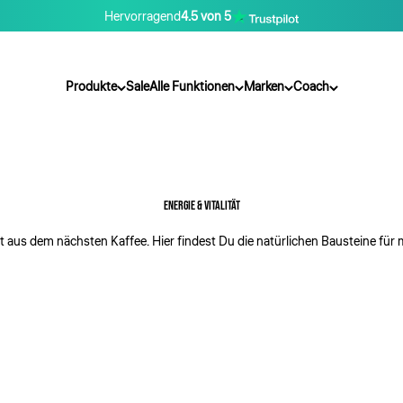
Hervorragend
4.5 von 5
Produkte
Sale
Alle Funktionen
Marken
Coach
ENERGIE & VITALITÄT
aus dem nächsten Kaffee. Hier findest Du die natürlichen Bausteine für me