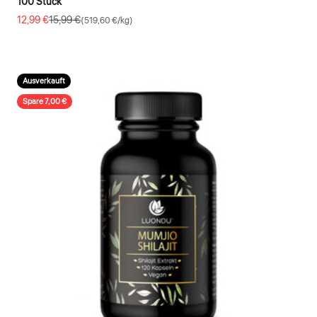
100 Stück
Angebot
Regulärer Preis
12,99 €
15,99 €
(519,60 €/kg)
Ausverkauft
Spare 7,00 €