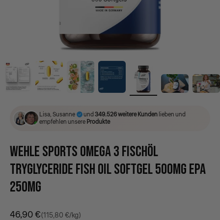
Lisa, Susanne
und
349.526 weitere Kunden
lieben und
empfehlen unsere
Produkte
WEHLE SPORTS OMEGA 3 FISCHÖL
TRYGLYCERIDE FISH OIL SOFTGEL 500MG EPA
250MG
Angebot
46,90 €
(115,80 €/kg)