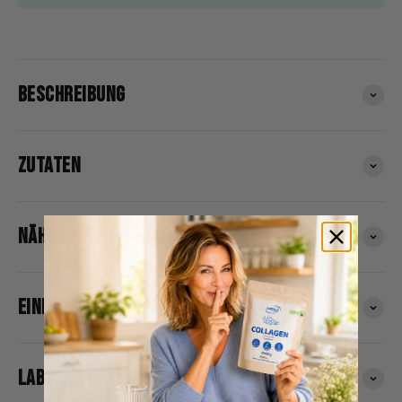
BESCHREIBUNG
ZUTATEN
NÄHRWERTE
EINNAHME
LABORBERICHT