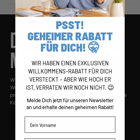
PSST!
DEUTSCHE
GEHEIMER RABATT
FÜR DICH! 🤫
MARKENQUALITÄT
WIR HABEN EINEN EXKLUSIVEN
WILLKOMMENS-RABATT FÜR DICH
VERSTECKT – ABER WIE HOCH ER
Wir sind stolz auf unsere Wurzeln. Sportnahrung
IST, VERRATEN WIR NOCH NICHT. 😉
Wehle entwickelt und
produziert aus Überzeugung. Für kurze Wege, strenge
Melde Dich jetzt für unseren Newsletter
Kontrollen und Qualität, der du vertrauen kannst.
an und erhalte deinen geheimen Rabatt!
Vorname