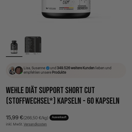
Lisa, Susanne
und
349.526 weitere Kunden
lieben und
empfehlen unsere
Produkte
WEHLE DIÄT SUPPORT SHORT CUT
(STOFFWECHSEL*) KAPSELN - 60 KAPSELN
Angebot
15,99 €
(266,50 €/kg)
Ausverkauft
inkl. MwSt.
Versandkosten