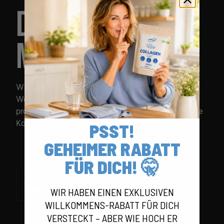
DEUTSCHE
MARKENQUALITÄT
Wir sind stolz auf unsere Wurzeln. Sportnahrung
Wehle entwickelt und
produziert aus Überzeugung. Für kurze Wege, strenge
Kontrollen und Qualität, der du vertrauen kannst.
PSST!
GEHEIMER RABATT
FÜR DICH! 🤫
WIR HABEN EINEN EXKLUSIVEN
WILLKOMMENS-RABATT FÜR DICH
VERSTECKT – ABER WIE HOCH ER