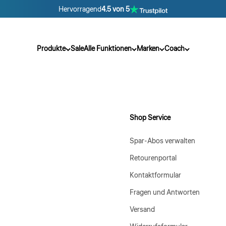
Hervorragend
4.5 von 5
Produkte
Sale
Alle Funktionen
Marken
Coach
Shop Service
Spar-Abos verwalten
Retourenportal
Kontaktformular
Fragen und Antworten
Versand