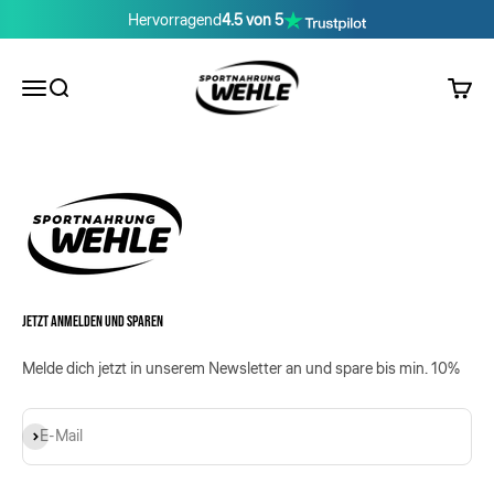
Zum Inhalt springen
Hervorragend
4.5 von 5
Sportnahrung Wehle
Menü
Suche
Waren
JETZT ANMELDEN UND SPAREN
Melde dich jetzt in unserem Newsletter an und spare bis min. 10%
Abonnieren
E-Mail