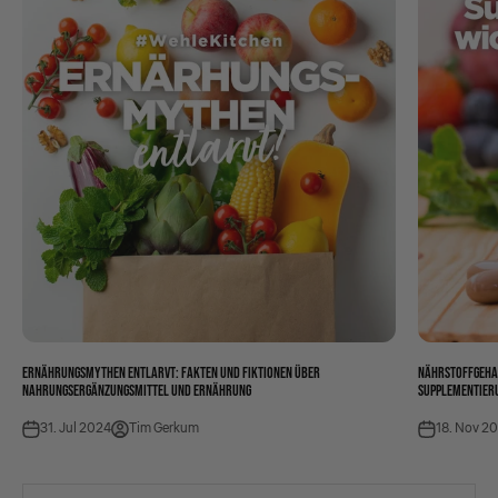
ERNÄHRUNGSMYTHEN ENTLARVT: FAKTEN UND FIKTIONEN ÜBER
NÄHRSTOFFGEHA
NAHRUNGSERGÄNZUNGSMITTEL UND ERNÄHRUNG
SUPPLEMENTIERU
31. Jul 2024
Tim Gerkum
18. Nov 2