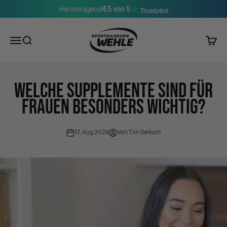
Zum Inhalt springen
Hervorragend
4.5 von 5
Sportnahrung Wehle
Menü
Suche
Waren
WELCHE SUPPLEMENTE SIND FÜR
FRAUEN BESONDERS WICHTIG?
17. Aug 2024
Von Tim Gerkum