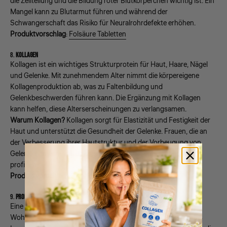
die Zellteilung und die Bildung roter Blutkörperchen wichtig ist. Ein
Mangel kann zu Blutarmut führen und während der
Schwangerschaft das Risiko für Neuralrohrdefekte erhöhen.
Produktvorschlag
:
Folsäure Tabletten
8.
KOLLAGEN
Kollagen ist ein wichtiges Strukturprotein für Haut, Haare, Nägel
und Gelenke. Mit zunehmendem Alter nimmt die körpereigene
Kollagenproduktion ab, was zu Faltenbildung und
Gelenkbeschwerden führen kann. Die Ergänzung mit Kollagen
kann helfen, diese Alterserscheinungen zu verlangsamen.
Warum Kollagen?
Kollagen sorgt für Elastizität und Festigkeit der
Haut und unterstützt die Gesundheit der Gelenke. Frauen, die an
der Verbesserung ihrer Hautstruktur und der Vorbeugung von
Gelenkschmerzen interessiert sind, können von Kollagen
profitieren.
Produktvorschlag
:
Kollagen Hydrolysat
9.
PROBIOTIKA
Eine gesunde Darmflora ist entscheidend für das allgemeine
Wohlbefinden. Probiotika unterstützen die Verdauung und das